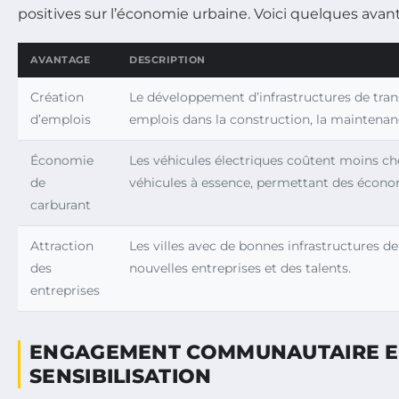
positives sur l’économie urbaine. Voici quelques ava
AVANTAGE
DESCRIPTION
Création
Le développement d’infrastructures de tran
d’emplois
emplois dans la construction, la maintenanc
Économie
Les véhicules électriques coûtent moins ch
de
véhicules à essence, permettant des écono
carburant
Attraction
Les villes avec de bonnes infrastructures de
des
nouvelles entreprises et des talents.
entreprises
ENGAGEMENT COMMUNAUTAIRE E
SENSIBILISATION