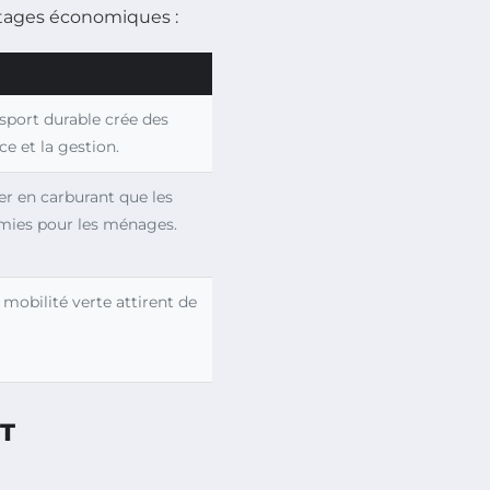
ntages économiques :
sport durable crée des
e et la gestion.
er en carburant que les
mies pour les ménages.
 mobilité verte attirent de
T