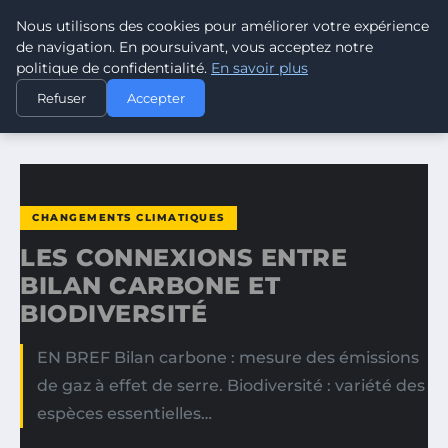
Nous utilisons des cookies pour améliorer votre expérience
CLIMATE GUARDIAN
de navigation. En poursuivant, vous acceptez notre
politique de confidentialité.
En savoir plus
ACCUEIL
CHANGEMENTS CLIMATIQUES
Refuser
Accepter
LES CONNEXIONS ENTRE BILAN CARBONE ET BIODIVERSITÉ
CHANGEMENTS CLIMATIQUES
LES CONNEXIONS ENTRE
BILAN CARBONE ET
BIODIVERSITÉ
EN BREF Bilan carbone : mesure des émissions
de gaz à effet de serre. Biodiversité : variété des
espèces essentielles…