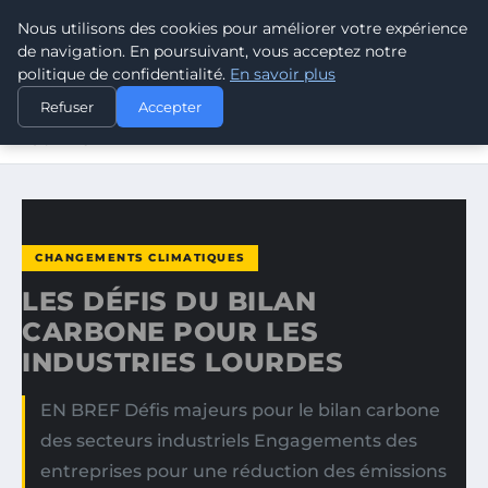
Nous utilisons des cookies pour améliorer votre expérience
CLIMATE GUARDIAN
de navigation. En poursuivant, vous acceptez notre
politique de confidentialité.
En savoir plus
ACCUEIL
CHANGEMENTS CLIMATIQUES
Refuser
Accepter
LES DÉFIS DU BILAN CARBONE POUR LES INDUSTRIES
LOURDES
CHANGEMENTS CLIMATIQUES
LES DÉFIS DU BILAN
CARBONE POUR LES
INDUSTRIES LOURDES
EN BREF Défis majeurs pour le bilan carbone
des secteurs industriels Engagements des
entreprises pour une réduction des émissions