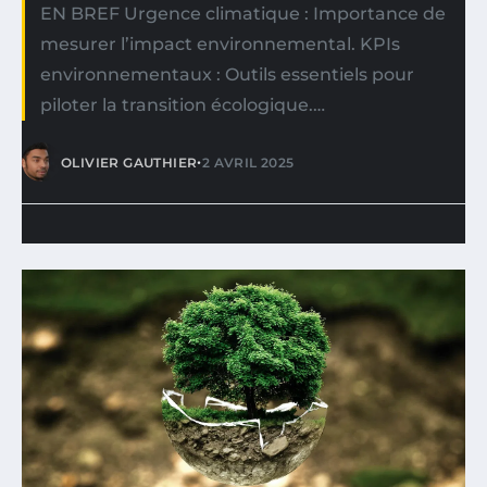
EN BREF Urgence climatique : Importance de
mesurer l’impact environnemental. KPIs
environnementaux : Outils essentiels pour
piloter la transition écologique.…
•
OLIVIER GAUTHIER
2 AVRIL 2025