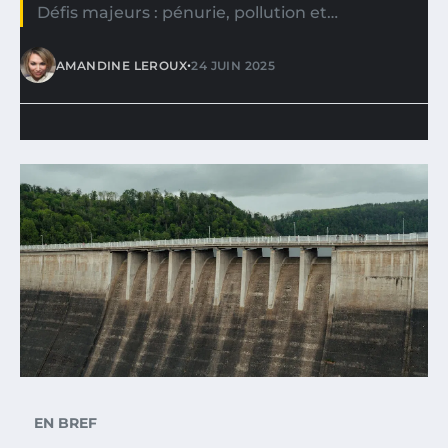
Défis majeurs : pénurie, pollution et…
•
AMANDINE LEROUX
24 JUIN 2025
EN BREF