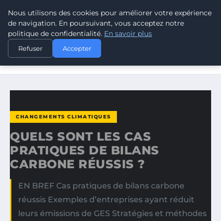
Nous utilisons des cookies pour améliorer votre expérience
CLIMATE GUARDIAN
de navigation. En poursuivant, vous acceptez notre
politique de confidentialité.
En savoir plus
ACCUEIL
CHANGEMENTS CLIMATIQUES
Refuser
Accepter
QUELS SONT LES CAS PRATIQUES DE BILANS CARBONE
RÉUSSIS…
CHANGEMENTS CLIMATIQUES
QUELS SONT LES CAS
PRATIQUES DE BILANS
CARBONE RÉUSSIS ?
EN BREF Cas pratiques de bilans carbone
réussis Exemples d’entreprises ayant réduit
leurs émissions de GES Stratégies et méthodes