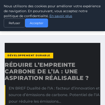
Nous utilisons des cookies pour améliorer votre expérience
CLIMATE GUARDIAN
de navigation. En poursuivant, vous acceptez notre
politique de confidentialité.
En savoir plus
ACCUEIL
DÉVELOPPEMENT DURABLE
Refuser
Accepter
RÉDUIRE L’EMPREINTE CARBONE DE L’IA : UNE
ASPIRATION…
DÉVELOPPEMENT DURABLE
RÉDUIRE L’EMPREINTE
CARBONE DE L’IA : UNE
ASPIRATION RÉALISABLE ?
EN BREF Dualité de l’IA : facteur d’innovation et
source d’émissions de carbone. Potentiel de l’IA
pour réduire les émissions…