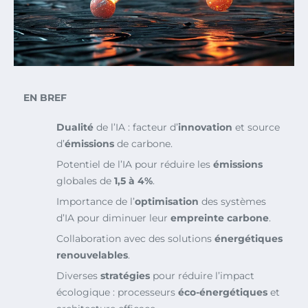
EN BREF
Dualité
de l’IA : facteur d’
innovation
et source
d’
émissions
de carbone.
Potentiel de l’IA pour réduire les
émissions
globales de
1,5 à 4%
.
Importance de l’
optimisation
des systèmes
d’IA pour diminuer leur
empreinte carbone
.
Collaboration avec des solutions
énergétiques
renouvelables
.
Diverses
stratégies
pour réduire l’impact
écologique : processeurs
éco-énergétiques
et