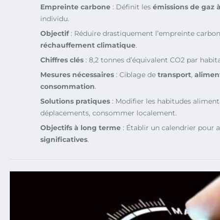
Empreinte carbone
: Définit les
émissions de gaz à
individu.
Objectif
: Réduire drastiquement l’empreinte carbone
réchauffement climatique
.
Chiffres clés
: 8,2 tonnes d’équivalent CO2 par habit
Mesures nécessaires
: Ciblage de
transport
,
alimen
consommation
.
Solutions pratiques
: Modifier les habitudes alimenta
déplacements, consommer localement.
Objectifs à long terme
: Établir un calendrier pour 
significatives
.