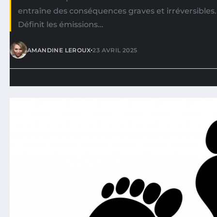
entraîne des conséquences graves et irréversibles
Définit les émissions…
•
AMANDINE LEROUX
23 AVRIL 2025