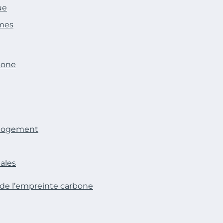
ue
èmes
bone
n logement
bales
n de l’empreinte carbone