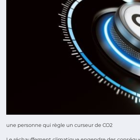
une personne qui règle un curseur de CO2
Le réchauffement climatique engendre des conséque