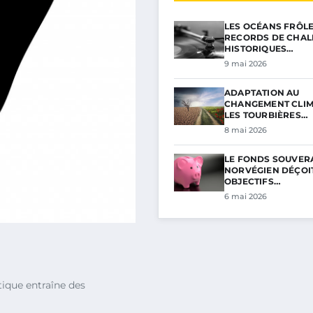
LES OCÉANS FRÔL
RECORDS DE CHAL
HISTORIQUES…
9 mai 2026
ADAPTATION AU
CHANGEMENT CLIM
LES TOURBIÈRES…
8 mai 2026
LE FONDS SOUVER
NORVÉGIEN DÉÇOIT
OBJECTIFS…
6 mai 2026
ique entraîne des