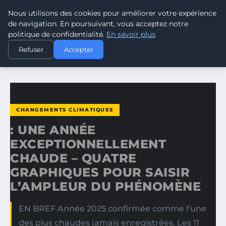
Nous utilisons des cookies pour améliorer votre expérience
CLIMATE GUARDIAN
de navigation. En poursuivant, vous acceptez notre
politique de confidentialité.
En savoir plus
ACCUEIL
CHANGEMENTS CLIMATIQUES
Refuser
Accepter
: UNE ANNÉE EXCEPTIONNELLEMENT CHAUDE – QUATRE…
CHANGEMENTS CLIMATIQUES
: UNE ANNÉE
EXCEPTIONNELLEMENT
CHAUDE – QUATRE
GRAPHIQUES POUR SAISIR
L’AMPLEUR DU PHÉNOMÈNE
EN BREF Année 2025 confirmée comme l’une
des plus chaudes jamais enregistrées. Les 11