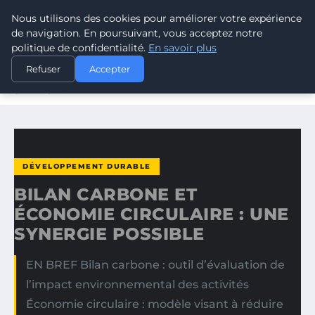
Nous utilisons des cookies pour améliorer votre expérience
CLIMATE GUARDIAN
de navigation. En poursuivant, vous acceptez notre
politique de confidentialité.
En savoir plus
ACCUEIL
DÉVELOPPEMENT DURABLE
Refuser
Accepter
BILAN CARBONE ET ÉCONOMIE CIRCULAIRE : UNE
SYNERGIE…
DÉVELOPPEMENT DURABLE
BILAN CARBONE ET
ÉCONOMIE CIRCULAIRE : UNE
SYNERGIE POSSIBLE
EN BREF Bilan carbone : outil d’évaluation de
l’impact environnemental des activités
Économie circulaire : modèle visant à réduire