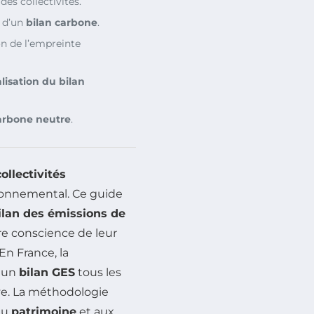
des collectivités.
n d’un
bilan carbone
.
n de l’empreinte
alisation du bilan
arbone neutre
.
collectivités
ronnemental. Ce guide
ilan des émissions de
re conscience de leur
En France, la
e un
bilan GES
tous les
ive. La méthodologie
au
patrimoine
et aux