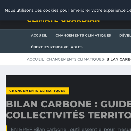
SAMEDI 8 AOÛT 2026
Nous utilisons des cookies pour améliorer votre expérience de
CLIMATE GUARDIAN
ACCUEIL
CHANGEMENTS CLIMATIQUES
DÉVE
ÉNERGIES RENOUVELABLES
ACCUEIL
CHANGEMENTS CLIMATIQUES
BILAN CARB
CHANGEMENTS CLIMATIQUES
BILAN CARBONE : GUID
COLLECTIVITÉS TERRIT
EN BREF Bilan carbone : outil essentiel pour mesur