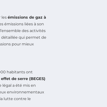
 les
émissions de gaz à
les émissions liées à son
l’ensemble des activités
se détaillée qui permet de
ssions pour mieux
 000 habitants ont
 effet de serre (BEGES)
re légal a été mis en
njeux environnementaux
 lutte contre le