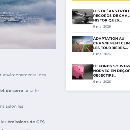
LES OCÉANS FRÔL
RECORDS DE CHAL
HISTORIQUES…
9 mai 2026
ADAPTATION AU
CHANGEMENT CLIM
LES TOURBIÈRES…
8 mai 2026
LE FONDS SOUVER
NORVÉGIEN DÉÇOIT
act environnemental des
OBJECTIFS…
6 mai 2026
fet de serre
pour le
ns selon les
 les
émissions de GES
.