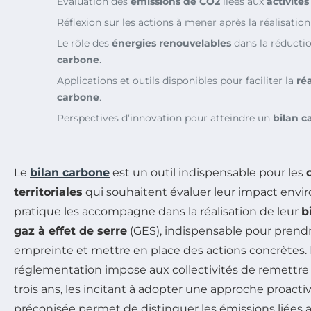
Évaluation des
émissions de CO2
liées aux
activités
Réflexion sur les actions à mener après la réalisatio
Le rôle des
énergies renouvelables
dans la réductio
carbone
.
Applications et outils disponibles pour faciliter la
ré
carbone
.
Perspectives d’innovation pour atteindre un
bilan c
Le
bilan carbone
est un outil indispensable pour les
territoriales
qui souhaitent évaluer leur impact envi
pratique les accompagne dans la réalisation de leur
b
gaz à effet de serre
(GES), indispensable pour prend
empreinte et mettre en place des actions concrètes. 
réglementation impose aux collectivités de remettr
trois ans, les incitant à adopter une approche proact
préconisée permet de distinguer les émissions liées 