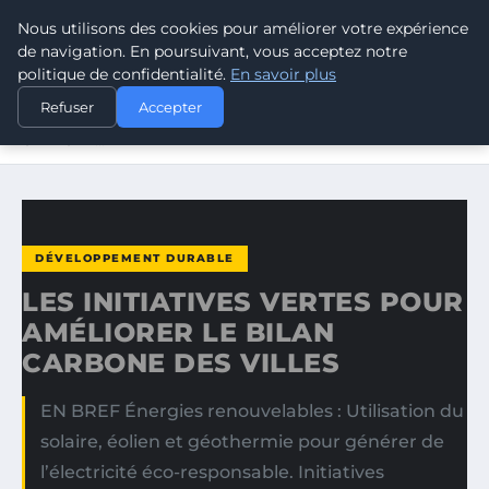
Nous utilisons des cookies pour améliorer votre expérience
CLIMATE GUARDIAN
de navigation. En poursuivant, vous acceptez notre
politique de confidentialité.
En savoir plus
ACCUEIL
DÉVELOPPEMENT DURABLE
Refuser
Accepter
LES INITIATIVES VERTES POUR AMÉLIORER LE BILAN
CARBONE…
DÉVELOPPEMENT DURABLE
LES INITIATIVES VERTES POUR
AMÉLIORER LE BILAN
CARBONE DES VILLES
EN BREF Énergies renouvelables : Utilisation du
solaire, éolien et géothermie pour générer de
l’électricité éco-responsable. Initiatives