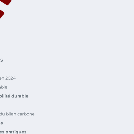
ES
en 2024
able
ilité durable
du bilan carbone
es
s pratiques