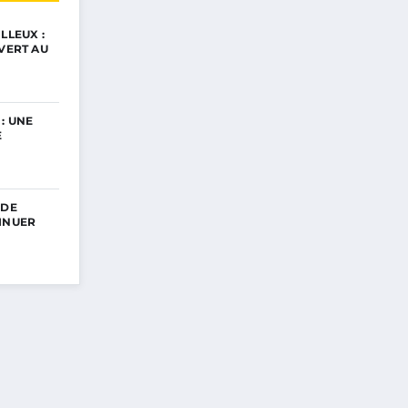
LLEUX :
UVERT AU
: UNE
E
 DE
INUER