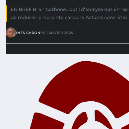
EN BREF Bilan Carbone : outil d’analyse des émis
de réduire l’empreinte carbone Actions concrètes
•
INÈS CARON
10 JANVIER 2025