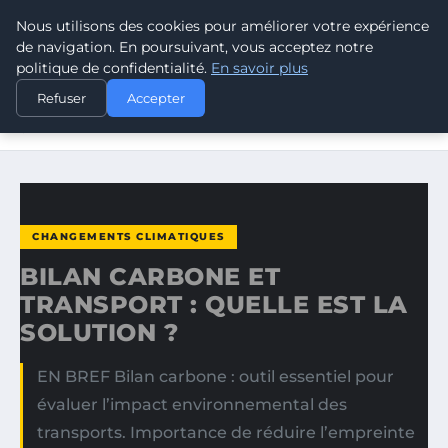
Nous utilisons des cookies pour améliorer votre expérience
CLIMATE GUARDIAN
de navigation. En poursuivant, vous acceptez notre
politique de confidentialité.
En savoir plus
ACCUEIL
CHANGEMENTS CLIMATIQUES
Refuser
Accepter
BILAN CARBONE ET TRANSPORT : QUELLE EST LA SOLUTION
?
CHANGEMENTS CLIMATIQUES
BILAN CARBONE ET
TRANSPORT : QUELLE EST LA
SOLUTION ?
EN BREF Bilan carbone : outil essentiel pour
évaluer l’impact environnemental des
transports. Importance de réduire l’empreinte